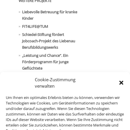
WEITERE PROJEKTE
Liebevolle Betreuung für kranke
Kinder
FIT4LIFE@TUM
Schiedel-Stiftung fördert
Jobcoach-Projekt des Liebenau
Berufsbildungswerks
„Leistung und Chance“. Ein
Förderprogramm für junge
Geflüchtete
Begabungsförderung
Cookie-Zustimmung
Friedrich Schiedel-Preis für Politik
verwalten
und Technik
Um Ihnen ein optimales Erlebnis bieten zu können, verwenden wir
Aktion „Herz und Gemüt“
Technologien wie Cookies, um Geräteinformationen zu speichern
Wissenschaftssoziologie an der
und/oder darauf zuzugreifen. Wenn Sie diesen Technologien
TU München
zustimmen, können wir Daten wie das Surfverhalten oder eindeutige
IDs auf dieser Website verarbeiten. Wenn Sie Ihre Zustimmung nicht
Jugendarbeit der Gemeinde
erteilen oder Sie zurückziehen, können bestimmte Merkmale und
Schwabhausen