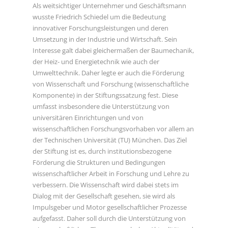
Als weitsichtiger Unternehmer und Geschäftsmann wusste
Als weitsichtiger Unternehmer und Geschäftsmann
Friedrich Schiedel um die Bedeutung innovativer
wusste Friedrich Schiedel um die Bedeutung
Forschungsleistungen und deren Umsetzung in der
innovativer Forschungsleistungen und deren
Industrie und Wirtschaft. Sein Interesse galt dabei
Umsetzung in der Industrie und Wirtschaft. Sein
gleichermaßen der Baumechanik, der Heiz- und
Interesse galt dabei gleichermaßen der Baumechanik,
Energietechnik wie auch der Umwelttechnik. Daher legte er
der Heiz- und Energietechnik wie auch der
auch die Förderung von Wissenschaft und Forschung
Umwelttechnik. Daher legte er auch die Förderung
(wissenschaftliche Komponente) in der Stiftungssatzung
von Wissenschaft und Forschung (wissenschaftliche
fest. Diese umfasst insbesondere die Unterstützung von
Komponente) in der Stiftungssatzung fest. Diese
universitären Einrichtungen und von wissenschaftlichen
umfasst insbesondere die Unterstützung von
Forschungsvorhaben vor allem an der Technischen
universitären Einrichtungen und von
Universität (TU) München. Das Ziel der Stiftung ist es, durch
wissenschaftlichen Forschungsvorhaben vor allem an
institutionsbezogene Förderung die Strukturen und
der Technischen Universität (TU) München. Das Ziel
Bedingungen wissenschaftlicher Arbeit in Forschung und
der Stiftung ist es, durch institutionsbezogene
Lehre zu verbessern. Die Wissenschaft wird dabei stets im
Förderung die Strukturen und Bedingungen
Dialog mit der Gesellschaft gesehen, sie wird als
wissenschaftlicher Arbeit in Forschung und Lehre zu
Impulsgeber und Motor gesellschaftlicher Prozesse
verbessern. Die Wissenschaft wird dabei stets im
aufgefasst. Daher soll durch die Unterstützung von
Dialog mit der Gesellschaft gesehen, sie wird als
wissenschaftlichen Themen von hoher Aktualität und
Impulsgeber und Motor gesellschaftlicher Prozesse
gesamtgesellschaftlicher Relevanz auch der Transfer von
aufgefasst. Daher soll durch die Unterstützung von