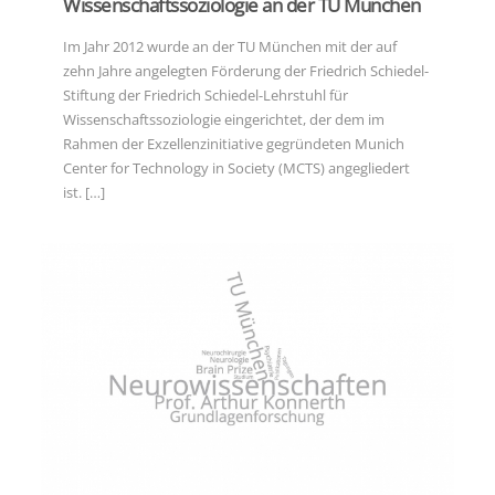
Wissenschaftssoziologie an der TU München
zehn Jahre angelegten Förderung der Friedrich Schiedel-
Stiftung der Friedrich Schiedel-Lehrstuhl für
Im Jahr 2012 wurde an der TU München mit der auf
Wissenschaftssoziologie eingerichtet, der dem im
zehn Jahre angelegten Förderung der Friedrich Schiedel-
Rahmen der Exzellenzinitiative gegründeten Munich
Stiftung der Friedrich Schiedel-Lehrstuhl für
Center for Technology in Society (MCTS) angegliedert
Wissenschaftssoziologie eingerichtet, der dem im
ist.
Rahmen der Exzellenzinitiative gegründeten Munich
[…]
Center for Technology in Society (MCTS) angegliedert
ist.
[…]