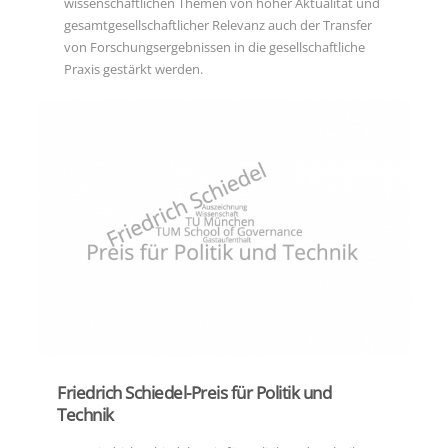
Forschungsergebnissen in die gesellschaftliche Praxis
wissenschaftlichen Themen von hoher Aktualität und
gestärkt werden.
gesamtgesellschaftlicher Relevanz auch der Transfer
von Forschungsergebnissen in die gesellschaftliche
Praxis gestärkt werden.
Friedrich Schiedel-Preis für Politik und
Technik
Friedrich Schiedel-Preis für Politik und
Der „Friedrich Schiedel-Preis für Politik und Technik“
Technik
wird von 2018 bis 2023 von der TU München jährlich an