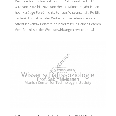
hochkarätige Persönlichkeiten aus Wissenschaft, Politik,
Der „Friedrich Schiedel-Preis für Politik und Technik“
Technik, Industrie oder Wirtschaft verliehen, die sich
wird von 2018 bis 2023 von der TU München jährlich an
öffentlichkeitswirksam für die Vermittlung eines tieferen
hochkarätige Persönlichkeiten aus Wissenschaft, Politik,
Verständnisses der Wechselwirkungen zwischen
Technik, Industrie oder Wirtschaft verliehen, die sich
[…]
öffentlichkeitswirksam für die Vermittlung eines tieferen
Verständnisses der Wechselwirkungen zwischen
[…]
Wissenschaftssoziologie an der TU München
Im Jahr 2012 wurde an der TU München mit der auf