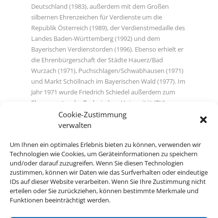
Deutschland (1983), außerdem mit dem Großen
silbernen Ehrenzeichen für Verdienste um die
Republik Österreich (1989), der Verdienstmedaille des
Landes Baden-Württemberg (1992) und dem
Bayerischen Verdienstorden (1996). Ebenso erhielt er
die Ehrenbürgerschaft der Städte Hauerz/Bad
Wurzach (1971), Puchschlagen/Schwabhausen (1971)
und Markt Schöllnach im Bayerischen Wald (1977). Im
Jahr 1971 wurde Friedrich Schiedel außerdem zum
Ehrensenator der Technischen Universität (TU)
München ernannt, mit der sein Unternehmen intensiv
Cookie-Zustimmung
zusammenarbeitete.
verwalten
Um Ihnen ein optimales Erlebnis bieten zu können, verwenden wir
2013 erschien in der Biberacher Verlagsdruckerei eine
Technologien wie Cookies, um Geräteinformationen zu speichern
von der Friedrich Schiedel-Stiftung herausgegebene
und/oder darauf zuzugreifen. Wenn Sie diesen Technologien
und von Rolf Waldvogel verfasste Biografie des
zustimmen, können wir Daten wie das Surfverhalten oder eindeutige
Stifters mit dem Titel „Friedrich Schiedel 1913-2001.
IDs auf dieser Website verarbeiten. Wenn Sie Ihre Zustimmung nicht
Zum Gedenken an einen großen Unternehmer und
erteilen oder Sie zurückziehen, können bestimmte Merkmale und
Gönner“. Die Publikation ist unter der ISBN-Nummer
Funktionen beeinträchtigt werden.
978-3-943391-36-7 im Buchhandel erhältlich. Sie kann